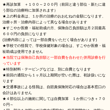
★再診加算 ＋１００～２００円（前回と違う部位・新たに違
う部位の治療時に加算されます）
★上の料金表は、１か所の治療のおおむねの金額になります、
治療ヶ所・治療内容によって異なる場合があります
★すこやか医療・福祉助成の方、保険自己負担額は月２回最高
６００円の負担になります
(治療内容によっては一部自費をいただく場合があります)
★学校での怪我で、学校保健対象の場合は、すこやか医療・福
祉助成は使用できません
★当院では保険自己負担額と一部自費を合わせた併用診療を行
っています
★特別材料・テーピングなどは、別に自費となります
★前回の通院から１ヶ月以上期間が空いた際は、初診扱いにな
ります
★交通事故による怪我は、自賠責保険対応の場合は基本窓口の
会計はありません
★４部位以上の施術に関しては自費加算 １か所につき＋７０
０円～