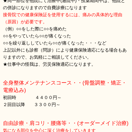
★同一部位を他院にて治療中(通院中)・投薬期間中は、他院と
の併診になりますので自費診療になります
接骨院での健康保険証を使用するには、痛みの具体的な理由
（原因）が必要です。
（例）○○をした際に○○を痛めた
○○をやっていたら○○が痛くなった
○○を繰り返ししていたら○○が痛くなった・・・など
上記以外にも診察（問診）により健康保険適応になる場合もあ
りますので、お気軽にご相談してください。
★仕事中の怪我は、労災保険適応になります。
全身整体メンテナンスコース・・(骨盤調整・矯正・
電療込み)
初回時 ４４００円～
２回目以降 ３３００円～
自由診療・肩コリ・腰痛等・・(オーダーメイド治療)
気になる部位を中心に深く治療をしていきます