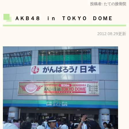
投稿者:
たての接骨院
ＡＫＢ４８ ｉｎ ＴＯＫＹＯ ＤＯＭＥ
2012.08.29更新