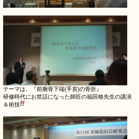
テーマは、『前腕骨下端(手首)の骨折』
研修時代にお世話になった師匠の福田格先生の講演
＆術技