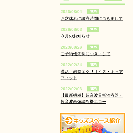
2026/08/04
NEW
お盆休みに診療時間につきまして
2026/08/03
NEW
８月のお知らせ
2023/08/26
NEW
ご予約優先制につきまして
2022/02/24
NEW
温活・岩盤エクササイズ・キュア
フィット
2022/02/03
NEW
【最新機種】超音波骨折治療器・
超音波画像診断機エコー