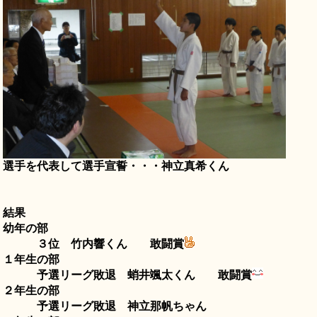
選手を代表して選手宣誓・・・神立真希くん
結果
幼年の部
３位 竹内響くん 敢闘賞
１年生の部
予選リーグ敗退 蛸井颯太くん 敢闘賞
２年生の部
予選リーグ敗退 神立那帆ちゃん