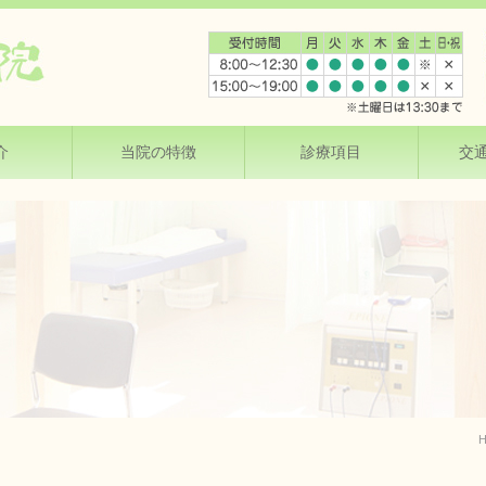
介
当院の特徴
診療項目
交