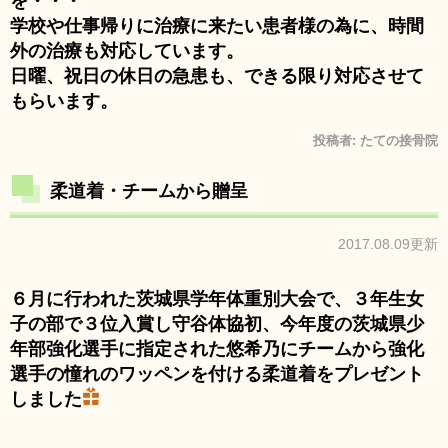
を・・・
学校や仕事帰りに治療に来たい患者様の為に、時間
外の治療も対応しています。
日曜、祝日の休日の急患も、できる限り対応させて
もらいます。
投稿者:
たての接骨院
柔道着・チームから贈呈
2017.08.09更新
６月に行われた茨城県学年体重別大会で、３年生女
子の部で３位入賞し守谷体協初、今年度の茨城県少
年部強化選手に指定された悠希乃にチームから強化
選手の憧れのワッペンを付ける柔道着をプレゼント
しました