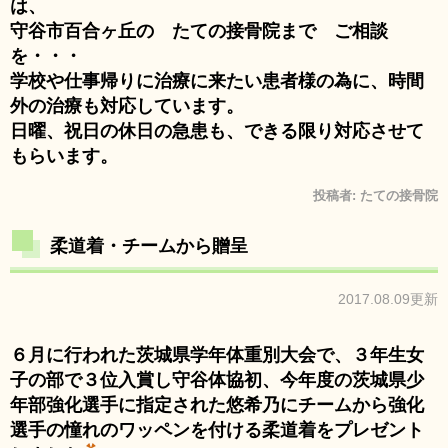
は、
守谷市百合ヶ丘の たての接骨院まで ご相談
を・・・
学校や仕事帰りに治療に来たい患者様の為に、時間
外の治療も対応しています。
日曜、祝日の休日の急患も、できる限り対応させて
もらいます。
投稿者:
たての接骨院
柔道着・チームから贈呈
2017.08.09更新
６月に行われた茨城県学年体重別大会で、３年生女
子の部で３位入賞し守谷体協初、今年度の茨城県少
年部強化選手に指定された悠希乃にチームから強化
選手の憧れのワッペンを付ける柔道着をプレゼント