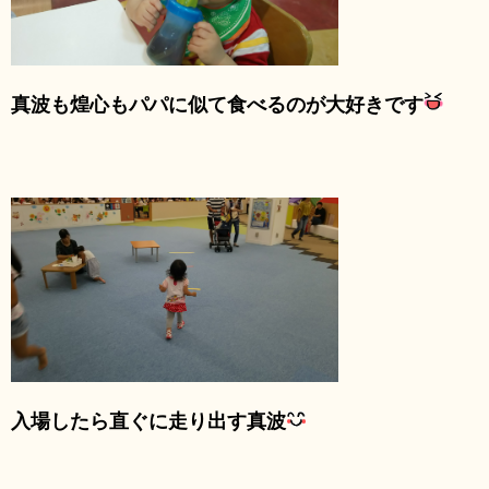
真波も煌心もパパに似て食べるのが大好きです
入場したら直ぐに走り出す真波