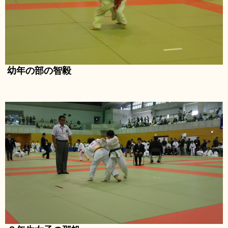
幼年の部の智毅